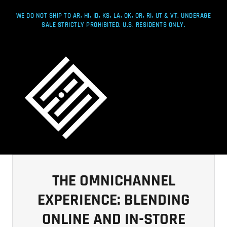
WE DO NOT SHIP TO AR, HI, ID, KS, LA, OK, OR, RI, UT & VT. UNDERAGE
SALE STRICTLY PROHIBITED. U.S. RESIDENTS ONLY.
THE OMNICHANNEL
EXPERIENCE: BLENDING
ONLINE AND IN-STORE