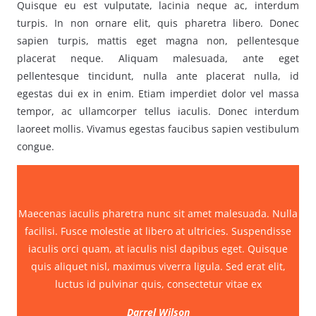
Quisque eu est vulputate, lacinia neque ac, interdum
turpis. In non ornare elit, quis pharetra libero. Donec
sapien turpis, mattis eget magna non, pellentesque
placerat neque. Aliquam malesuada, ante eget
pellentesque tincidunt, nulla ante placerat nulla, id
egestas dui ex in enim. Etiam imperdiet dolor vel massa
tempor, ac ullamcorper tellus iaculis. Donec interdum
laoreet mollis. Vivamus egestas faucibus sapien vestibulum
congue.
Maecenas iaculis pharetra nunc sit amet malesuada. Nulla
facilisi. Fusce molestie at libero at ultricies. Suspendisse
iaculis orci quam, at iaculis nisl dapibus eget. Quisque
quis aliquet nisl, maximus viverra ligula. Sed erat elit,
luctus id pulvinar quis, consectetur vitae ex
Darrel Wilson